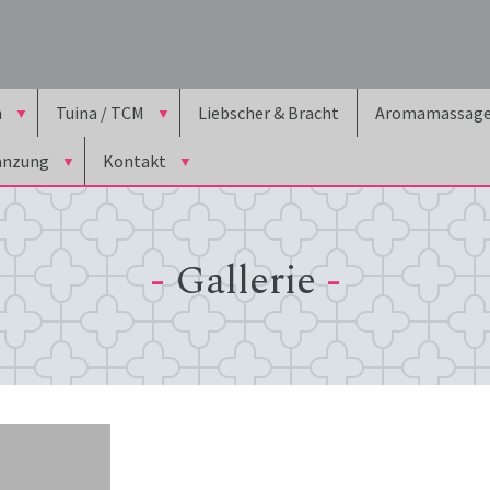
n
Tuina / TCM
Liebscher & Bracht
Aromamassag
änzung
Kontakt
-
Gallerie
-