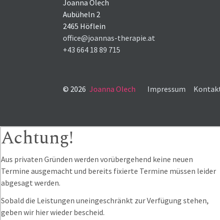
Joanna Olech
Aubüheln 2
2465 Höflein
office@joannas-therapie.at
+43 664 18 89 715
© 2026
Joanna Olech
Impressum
Kontak
Achtung!
Aus privaten Gründen werden vorübergehend keine neuen
Termine ausgemacht und bereits fixierte Termine müssen leider
abgesagt werden.
Sobald die Leistungen uneingeschränkt zur Verfügung stehen,
geben wir hier wieder bescheid.