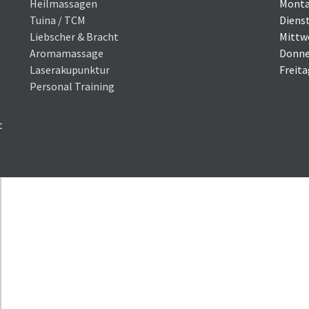
Heilmassagen
Mont
Tuina / TCM
Diens
Liebscher & Bracht
Mittw
Aromamassage
Donne
Laserakupunktur
Freit
Personal Training
t