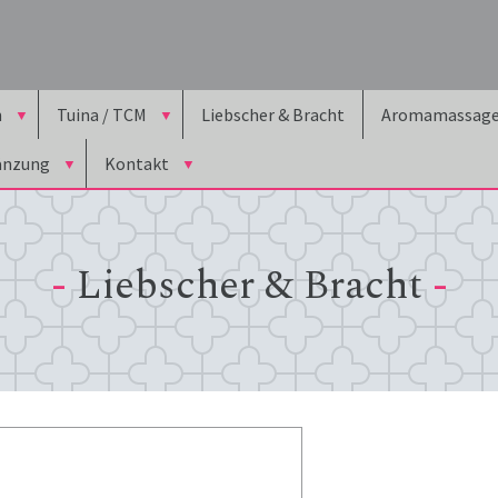
n
Tuina / TCM
Liebscher & Bracht
Aromamassag
änzung
Kontakt
-
Liebscher & Bracht
-