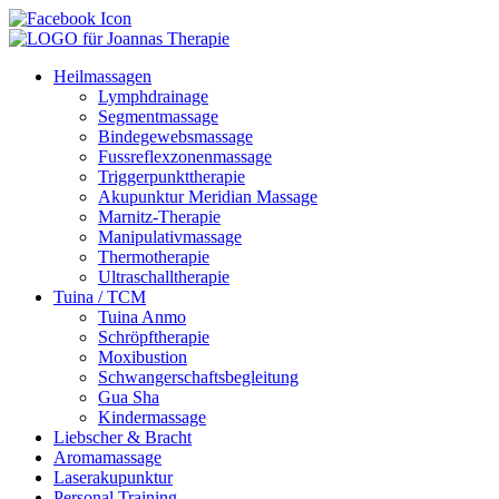
Heilmassagen
Lymphdrainage
Segmentmassage
Bindegewebsmassage
Fussreflexzonenmassage
Triggerpunkttherapie
Akupunktur Meridian Massage
Marnitz-Therapie
Manipulativmassage
Thermotherapie
Ultraschalltherapie
Tuina / TCM
Tuina Anmo
Schröpftherapie
Moxibustion
Schwangerschaftsbegleitung
Gua Sha
Kindermassage
Liebscher & Bracht
Aromamassage
Laserakupunktur
Personal Training